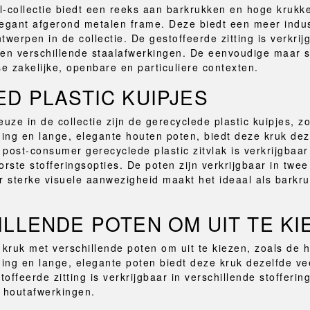
l-collectie biedt een reeks aan barkrukken en hoge krukk
egant afgerond metalen frame. Deze biedt een meer industr
twerpen in de collectie. De gestoffeerde zitting is verkrij
 en verschillende staalafwerkingen. De eenvoudige maar s
se zakelijke, openbare en particuliere contexten.
D PLASTIC KUIPJES
ze in de collectie zijn de gerecyclede plastic kuipjes, zo
ng en lange, elegante houten poten, biedt deze kruk deze
t post-consumer gerecyclede plastic zitvlak is verkrijgbaa
orste stofferingsopties. De poten zijn verkrijgbaar in tw
sterke visuele aanwezigheid maakt het ideaal als barkruk
LLENDE POTEN OM UIT TE KI
 kruk met verschillende poten om uit te kiezen, zoals de
ng en lange, elegante poten biedt deze kruk dezelfde vee
stoffeerde zitting is verkrijgbaar in verschillende stoffer
e houtafwerkingen.