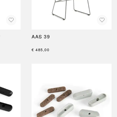
y
AAS 39
€ 485,00