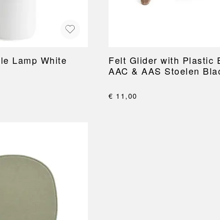
ble Lamp White
Felt Glider with Plastic 
AAC & AAS Stoelen Blac
of 4
€ 11,00