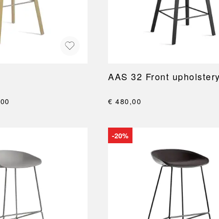
NEU
QUILT
BANKJES
SPIEGE
NEW ORDER
RESUL
TASSEN
BADKA
TE
OUTLINE
REBAR
Shoppers
Handdo
Toilettassen
Badjass
s
Canvas tassen
Badmat
Wasma
AAS 32 Front upholster
Douche
Badkam
,00
€ 480,00
RKET
-20%