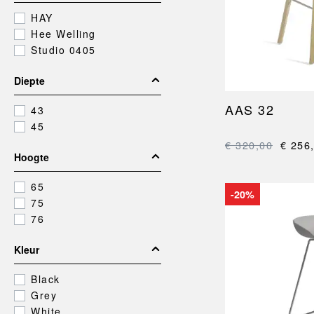
BARRO
FACET
POEFS EN OTTOMANS
BEDDEN
HAY
BONBON
GRID
Voetenbankjes
SLAAPKAMER
KANTOOR
Hee Welling
CAN
HAY COLOUR CRA
Ottomans
Beddengoed
Bureauopbergers
Studio 0405
X-LINE
Poefs
Spreien en plaids
Prullenbakken
Kussens
Bureau accessoire
Diepte
Slaapkameraccessoires
AAS 32
43
45
€ 320,00
€ 256
Hoogte
COLOUR CRATES
HAY OUTDOOR MA
65
-20%
75
76
Kleur
Black
Grey
White