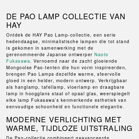
DE PAO LAMP COLLECTIE VAN
HAY
Ontdek de HAY Pao Lamp‑collectie, een serie
hedendaagse, minimalistische lampen die tot stand
is gekomen in samenwerking met de
gerenommeerde Japanse ontwerper
Naoto
Fukasawa
. Vernoemd naar de zacht gloeiende
Mongoolse Pao‑tenten die hun vorm inspireerden,
brengen Pao Lamps dezelfde warme, sfeervolle
gloed in een helder, modern ontwerp. Verkrijgbaar
als hanglamp, tafellamp, vloerlamp en draagbare
lamp in hoogglans staal of opaal glas, weerspiegelt
elke lamp Fukasawa’s kenmerkende esthetiek van
eenvoudige schoonheid en functionele elegantie.
MODERNE VERLICHTING MET
WARME, TIJDLOZE UITSTRALING
De Pao‑collectie combineert geavanceerde