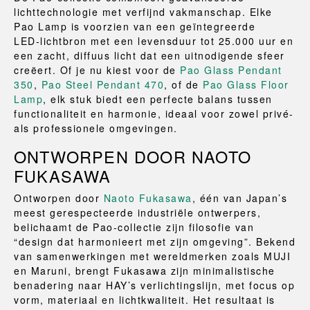
lichttechnologie met verfijnd vakmanschap. Elke
Pao Lamp is voorzien van een geïntegreerde
LED‑lichtbron met een levensduur tot 25.000 uur en
een zacht, diffuus licht dat een uitnodigende sfeer
creëert. Of je nu kiest voor de
Pao Glass Pendant
350
,
Pao Steel Pendant 470
, of de
Pao Glass Floor
Lamp
, elk stuk biedt een perfecte balans tussen
functionaliteit en harmonie, ideaal voor zowel privé‑
als professionele omgevingen.
ONTWORPEN DOOR NAOTO
FUKASAWA
Ontworpen door
Naoto Fukasawa
, één van Japan’s
meest gerespecteerde industriële ontwerpers,
belichaamt de Pao‑collectie zijn filosofie van
“design dat harmonieert met zijn omgeving”. Bekend
van samenwerkingen met wereldmerken zoals MUJI
en Maruni, brengt Fukasawa zijn minimalistische
benadering naar HAY’s verlichtingslijn, met focus op
vorm, materiaal en lichtkwaliteit. Het resultaat is