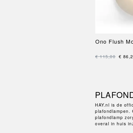
Ono Flush M
€ 115,00
€ 86,
PLAFOND
HAY.nl is de off
plafondlampen. 
plafondlamp zorg
overal in huis i