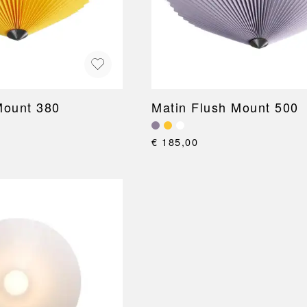
NEU
QUILT
BANKJES
SPIEGE
NEW ORDER
RESUL
TASSEN
BADKA
TE
OUTLINE
REBAR
Shoppers
Handdo
Toilettassen
Badjass
s
Canvas tassen
Badmat
Wasma
Mount 380
Matin Flush Mount 500
Douche
Badkam
€ 185,00
RKET