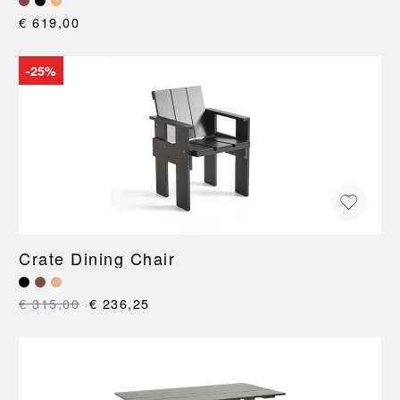
€ 619,00
-25%
Crate Dining Chair
€ 315,00
€ 236,25