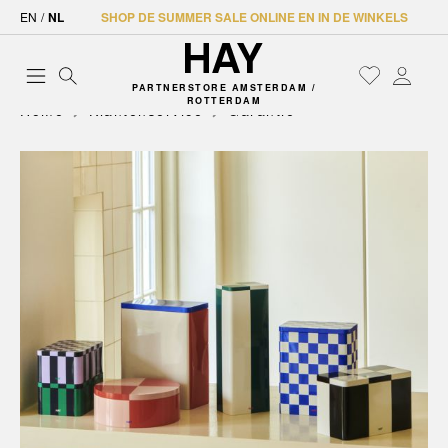
EN
/
NL
SHOP DE SUMMER SALE ONLINE EN IN DE WINKELS
PARTNERSTORE AMSTERDAM /
ROTTERDAM
Home
Klantenservice
Garantie