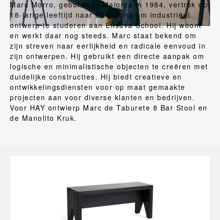
Marc Morro, geboren in Majorca in 1984, vertrok op
18-jarige leeftijd naar Barcelona om industriëel
ontwerp te studeren aan Elisava School. Hij woont
en werkt daar nog steeds. Marc staat bekend om
zijn streven naar eerlijkheid en radicale eenvoud in
zijn ontwerpen. Hij gebruikt een directe aanpak om
logische en minimalistische objecten te creëren met
duidelijke constructies. Hij biedt creatieve en
ontwikkelingsdiensten voor op maat gemaakte
projecten aan voor diverse klanten en bedrijven.
Voor HAY ontwierp Marc de Taburete 8 Bar Stool en
de Manolito Kruk.