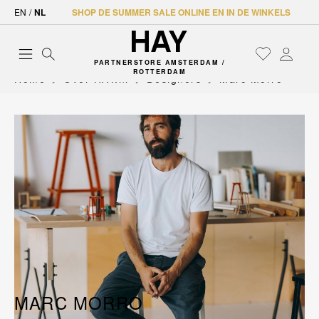
EN
/
NL
SHOP DE SUMMER SALE ONLINE EN IN DE WINKELS
PARTNERSTORE AMSTERDAM /
ROTTERDAM
Home
Over HAY.nl
Designers
Marc Morro
MARC MORRO