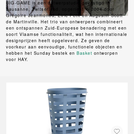
BIG-GAME is een ontwerpstudio gevestigd in
Lausanne, Zwitserland, opgericht in 2004 door
Grégoire Jeanmonod, Elric Petit en Augustin Scott
de Martinville. Het trio van ontwerpers combineert
een ontspannen Zuid-Europese benadering met een
soort Vlaamse functionaliteit, wat hen internationale
designprijzen heeft opgeleverd. Ze geven de
voorkeur aan eenvoudige, functionele objecten en
hebben het Sunday bestek en
Basket
ontworpen
voor HAY.