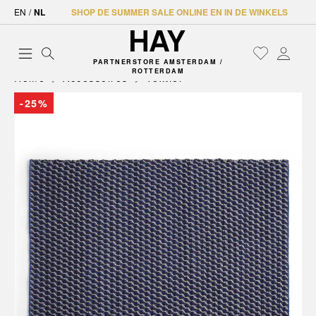
EN
/
NL
SHOP DE SUMMER SALE ONLINE EN IN DE WINKELS
PARTNERSTORE AMSTERDAM /
ROTTERDAM
Home
Accessoires
Textiel
-25%