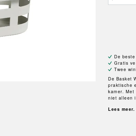
NEU
QUILT
BANKJES
SPIEGE
NEW ORDER
RESUL
TASSEN
BADKA
TE
OUTLINE
REBAR
Shoppers
Handdo
Toilettassen
Badjass
s
Canvas tassen
Badmat
Wasma
Douche
Badkam
De beste
Gratis ve
RKET
Twee win
De Basket 
praktische 
kamer. Met 
niet alleen i
Lees meer.