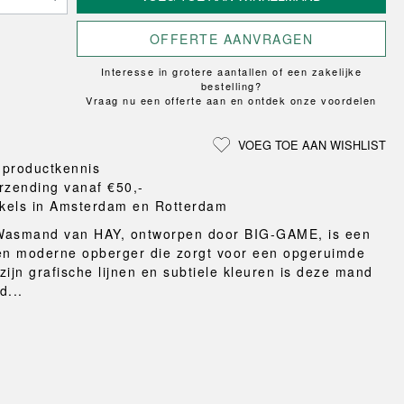
Loungewear
ON
TRAVERSE
LS
VLOERBESCHERMING
T
UCHIWA
MER
OFFERTE AANVRAGEN
HONDEN
WEEKDAY
eken
Interesse in grotere aantallen of een zakelijke
en en pantoffels
bestelling?
ten
Vraag nu een offerte aan en ontdek onze voordelen
nden
gordijnen
VOEG TOE AAN WISHLIST
eraccessoires
 productkennis
rzending vanaf €50,-
kels in Amsterdam en Rotterdam
Wasmand van HAY, ontworpen door BIG-GAME, is een
en moderne opberger die zorgt voor een opgeruimde
zijn grafische lijnen en subtiele kleuren is deze mand
d...