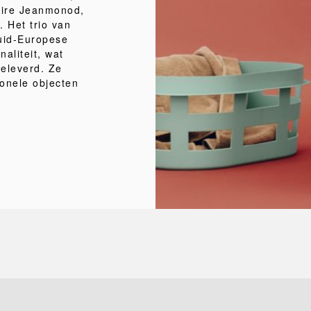
oire Jeanmonod,
. Het trio van
uid-Europese
aliteit, wat
geleverd. Ze
onele objecten