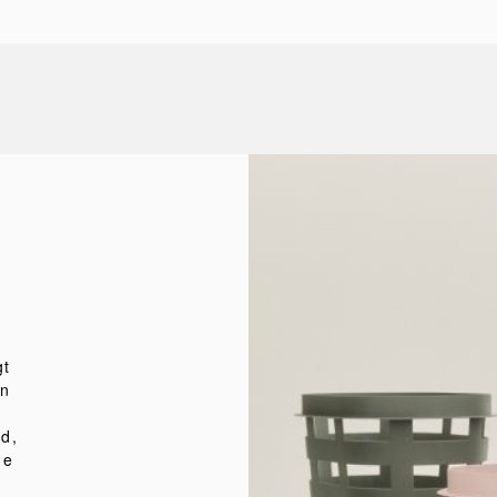
gt
en
d,
ge
n