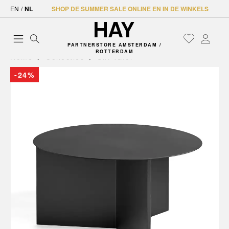
EN
/
NL
SHOP DE SUMMER SALE ONLINE EN IN DE WINKELS
PARTNERSTORE AMSTERDAM /
ROTTERDAM
Home
Collecties
Slit Tafel
-24%