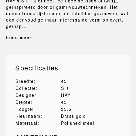
HAY's Slit Tafel heeft een geometrisch ontwerp,
geïnspireerd door origami-vouwtechnieken. Het
dunne frame lijkt onder het tafelblad gevouwen, wat
een eenvoudige maar interessante vorm oplevert,
geïnsp...
Lees meer.
Specificaties
Breedte:
45
Collectie:
Slit
Designer:
HAY
Diepte:
45
Hoogte:
35,5
Kleurnaam:
Brass gold
Materiaal:
Polished steel