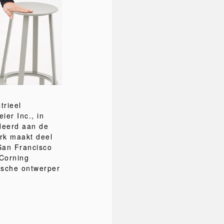
trieel
ier Inc., in
udeerd aan de
erk maakt deel
San Francisco
Corning
ische ontwerper