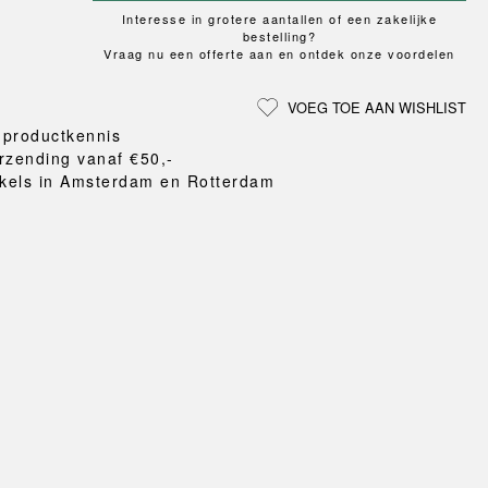
Loungewear
ON
UCHIWA
LS
Interesse in grotere aantallen of een zakelijke
VLOERBESCHERMING
T
WEEKDAY
bestelling?
MER
HONDEN
Vraag nu een offerte aan en ontdek onze voordelen
X-LINE
eken
en en pantoffels
VOEG TOE AAN WISHLIST
ten
 productkennis
nden
rzending vanaf €50,-
gordijnen
kels in Amsterdam en Rotterdam
eraccessoires