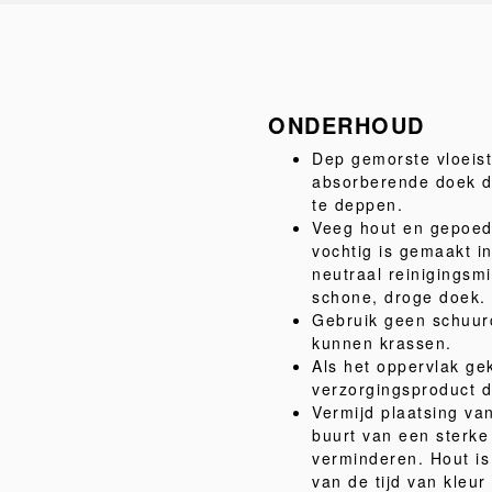
ONDERHOUD
Dep gemorste vloeist
absorberende doek do
te deppen.
Veeg hout en gepoed
vochtig is gemaakt i
neutraal reinigingsm
schone, droge doek.
Gebruik geen schuur
kunnen krassen.
Als het oppervlak gek
verzorgingsproduct da
Vermijd plaatsing van
buurt van een sterk
verminderen. Hout is 
van de tijd van kleu