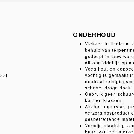
ONDERHOUD
Vlekken in linoleum 
behulp van terpentin
gedoopt in lauw wate
dit onmiddellijk op 
Veeg hout en gepoed
vochtig is gemaakt i
teel
neutraal reinigingsm
schone, droge doek.
Gebruik geen schuur
kunnen krassen.
Als het oppervlak gek
verzorgingsproduct da
desbetreffende mater
Vermijd plaatsing van
buurt van een sterk