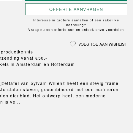
Loungewear
ON
TRAVERSE
LS
VLOERBESCHERMING
T
UCHIWA
OFFERTE AANVRAGEN
MER
HONDEN
WEEKDAY
eken
Interesse in grotere aantallen of een zakelijke
bestelling?
en en pantoffels
Vraag nu een offerte aan en ontdek onze voordelen
ten
nden
VOEG TOE AAN WISHLIST
gordijnen
 productkennis
eraccessoires
rzending vanaf €50,-
kels in Amsterdam en Rotterdam
jzettafel van Sylvain Willenz heeft een stevig frame
kte stalen staven, gecombineerd met een marmeren
alen dienblad. Het ontwerp heeft een moderne
n is ve...