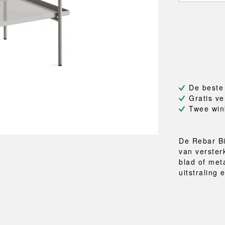
NEU
QUILT
BANKJES
SPIEGE
NEW ORDER
RESUL
TASSEN
BADKA
TE
OUTLINE
REBAR
Shoppers
Handdo
Toilettassen
Badjass
s
Canvas tassen
Badmat
Wasma
Douche
De beste
Badkam
Gratis ve
Twee win
RKET
De Rebar Bi
van verster
blad of met
uitstraling e
Lees meer.