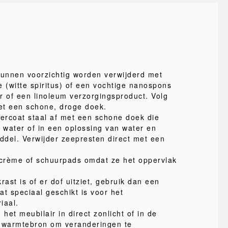
kunnen voorzichtig worden verwijderd met
e (witte spiritus) of een vochtige nanospons
r of een linoleum verzorgingsproduct. Volg
met een schone, droge doek.
ercoat staal af met een schone doek die
n water of in een oplossing van water en
iddel. Verwijder zeepresten direct met een
crème of schuurpads omdat ze het oppervlak
rast is of er dof uitziet, gebruik dan een
t speciaal geschikt is voor het
iaal.
 het meubilair in direct zonlicht of in de
e warmtebron om veranderingen te