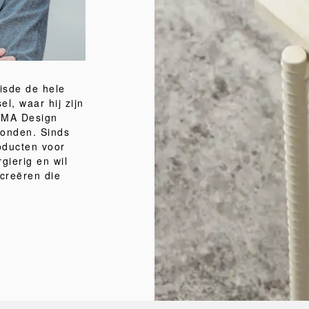
isde de hele
l, waar hij zijn
n MA Design
Londen. Sinds
oducten voor
rgierig en wil
creëren die