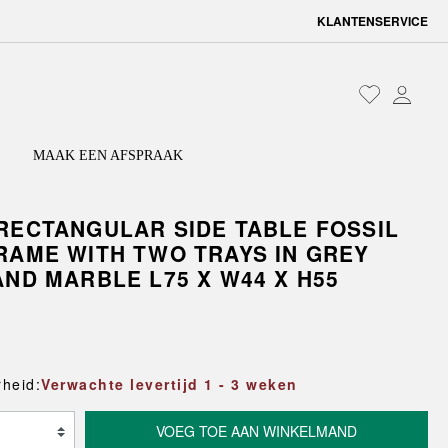
KLANTENSERVICE
MAAK EEN AFSPRAAK
RECTANGULAR SIDE TABLE FOSSIL
RAME WITH TWO TRAYS IN GREY
EN EN OPSLAG
N
LAMPEN
SADE
TUINMEUBELEN
TEXTIEL
LAMPENKAPPEN EN
REVOLVER
AND MARBLE L75 X W44 X H55
ACCESSOIRES
systemen
Tuinstoelen
Keukentextiel
RATED CABINET
REY
rs
essoires
Tuinbanken
Badtextiel
SILHOUETTE
anken
Tuintafels
Bedlinnen
 SHADE
SLIT TAFEL
gkasten
Tuinkussens
Kussens
RELLE
SOBREMESA
Hoezen
Plaids en spreien
SOFT EDGE
heid:
Verwachte levertijd 1 - 3 weken
der
Vloerkleden
YSTEM
STRIPE
Deurmatten
ID
TERRAZZA
VOEG TOE AAN WINKELMAND