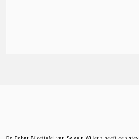
De Rebar Bijzettafel van Sylvain Willenz heeft een stev