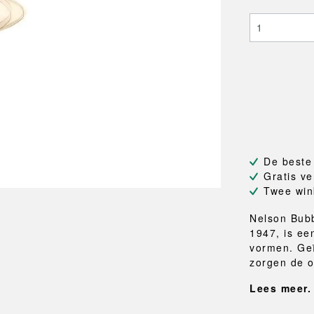
NEU
QUILT
BANKJES
SPIEGE
NEW ORDER
RESUL
TASSEN
BADKA
TE
OUTLINE
REBAR
Shoppers
Handdo
Toilettassen
Badjass
s
Canvas tassen
Badmat
Wasma
Douche
Badkam
RKET
De beste
Gratis ve
Twee win
Nelson Bub
1947, is ee
vormen. Ge
zorgen de o
Lees meer.