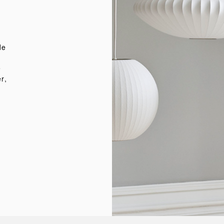
de
e
r,
.