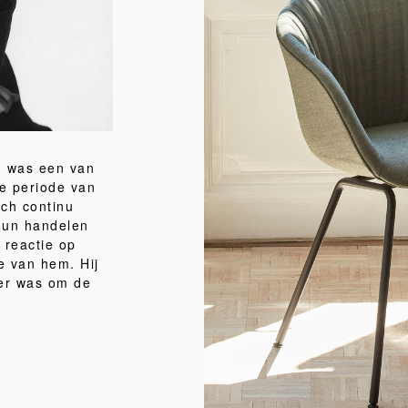
n was een van
le periode van
ich continu
hun handelen
 reactie op
e van hem. Hij
per was om de