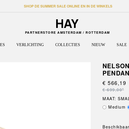
SHOP DE SUMMER SALE ONLINE EN IN DE WINKELS
PARTNERSTORE AMSTERDAM / ROTTERDAM
ES
VERLICHTING
COLLECTIES
NIEUW
SALE
NELSON
PENDAN
TAFELS
HAL
WANDLAMPEN
HEE
PLANK
REIZE
VLOER
PALIS
Eettafels
Kapstokken en
Kasten
Tassen
J-SERIES
€ 566,19
PERFO
kledinghangers
PLAFONDLAMPEN
Bijzettafels
Dressoi
Reisacc
LA PITTURA
PAO
€ 699,00*
Wandplanken
Hoge tafels
Wandpl
LAYOUT
PAPER
MAAT: SMA
Opbergen
Bureaus
Stellin
LOOP STAND
PASSE
Medium
Bankjes
Salontafels
Kasten
MAGS
PASTIS
Deurmatten
Onderstellen
New Or
MATIN
PIER S
Spiegels
NELSON
PYRAM
Beschikbaar