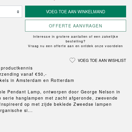
Loungewear
ON
TRAVERSE
LS
VLOERBESCHERMING
T
UCHIWA
VOEG TOE AAN WINKELMAND
MER
HONDEN
WEEKDAY
eken
OFFERTE AANVRAGEN
en en pantoffels
ten
Interesse in grotere aantallen of een zakelijke
nden
bestelling?
Vraag nu een offerte aan en ontdek onze voordelen
gordijnen
eraccessoires
VOEG TOE AAN WISHLIST
 productkennis
rzending vanaf €50,-
kels in Amsterdam en Rotterdam
ble Pendant Lamp, ontworpen door George Nelson in
n serie hanglampen met zacht afgeronde, zwevende
ïnspireerd op met zijde beklede Zweedse lampen
rganische si...