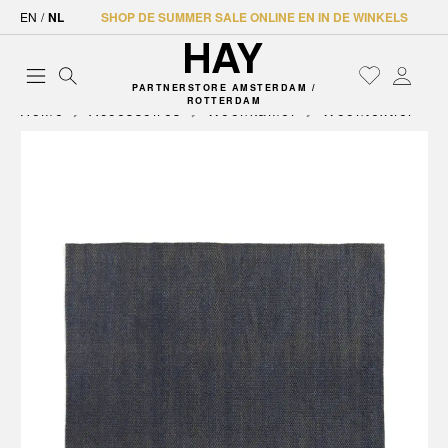
EN
/
NL
SHOP DE SUMMER SALE ONLINE EN IN DE WINKELS
PARTNERSTORE AMSTERDAM /
ROTTERDAM
Home
Accessoires
Woonkamer
Woontextiel