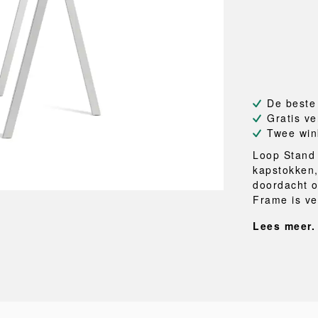
NEU
QUILT
BANKJES
SPIEGE
NEW ORDER
RESUL
TASSEN
BADKA
TE
OUTLINE
REBAR
Shoppers
Handdo
Toilettassen
Badjass
s
Canvas tassen
Badmat
Wasma
De beste
Douche
Gratis ve
Badkam
Twee win
Loop Stand 
RKET
kapstokken
doordacht o
Frame is ver
Lees meer.