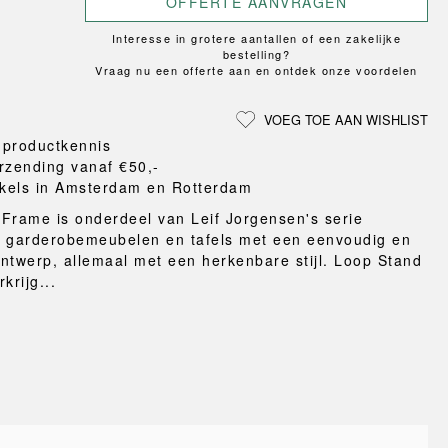
OFFERTE AANVRAGEN
Loungewear
ON
TRAVERSE
LS
VLOERBESCHERMING
T
UCHIWA
Interesse in grotere aantallen of een zakelijke
MER
HONDEN
WEEKDAY
bestelling?
eken
Vraag nu een offerte aan en ontdek onze voordelen
en en pantoffels
ten
VOEG TOE AAN WISHLIST
nden
 productkennis
gordijnen
rzending vanaf €50,-
eraccessoires
kels in Amsterdam en Rotterdam
Frame is onderdeel van Leif Jorgensen's serie
, garderobemeubelen en tafels met een eenvoudig en
ntwerp, allemaal met een herkenbare stijl. Loop Stand
krijg...