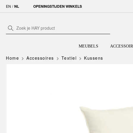
EN
/
NL
OPENINGSTIJDEN WINKELS
MEUBELS
ACCESSOIR
Home
Accessoires
Textiel
Kussens
TOON ALLE MEUBELS
TOON ALLE ACCESSOIRES
TOON ALLE VERLICHTING
TOON ALLE COLLECTIES
STOELEN
WOONKAMER
HANGLAMPEN
AAC
BANKEN
KEUKEN
TAFELLAMPEN
COLOUR CABINET
Eetkamerstoelen
Woontextiel
2-zits
Schoonmaken
AAL
COMMON
PORTABLE LAMPEN
PAPER SHADE
Bureaustoelen
Kaarsen en kandelaars
2,5-zits
Koffie en thee
AAS
CPH
Fauteuils
Wanddecoratie
3-zits
Koken
AAT
CRATE
Barkrukken
Vazen
Hoekbanken
Drinkgerei
APEX
CUPOLA
Krukken
Opbergen
Voedselopbergers
ARBOUR
DEVILLE
Zitkussens
Servies
ARCS
DLM
Kuipstoelen
Bestek
BALCONY
ESSENTIAL STEEL