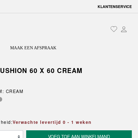
KLANTENSERVICE
MAAK EEN AFSPRAAK
CUSHION 60 X 60 CREAM
EN EN OPSLAG
N
LAMPEN
SADE
TUINMEUBELEN
TEXTIEL
LAMPENKAPPEN EN
REVOLVER
ACCESSOIRES
systemen
Tuinstoelen
Keukentextiel
RATED CABINET
REY
M: CREAM
rs
essoires
Tuinbanken
Badtextiel
SILHOUETTE
anken
Tuintafels
Bedlinnen
 SHADE
SLIT TAFEL
gkasten
Tuinkussens
Kussens
RELLE
SOBREMESA
Hoezen
Plaids en spreien
SOFT EDGE
heid:
Verwachte levertijd 0 - 1 weken
der
Vloerkleden
YSTEM
STRIPE
Deurmatten
ID
TERRAZZA
VOEG TOE AAN WINKELMAND