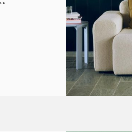
 de
,
e