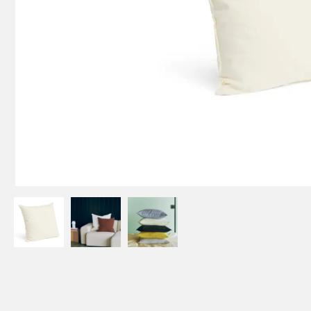
BARRO
FACET
POEFS EN OTTOMANS
BEDDEN
BONBON
GRID
Voetenbankjes
SLAAPKAMER
KANTOOR
CAN
HAY COLOUR CRA
Ottomans
Beddengoed
Bureauopbergers
X-LINE
Poefs
Spreien en plaids
Prullenbakken
Kussens
Bureau accessoire
Slaapkameraccessoires
COLOUR CRATES
HAY OUTDOOR MA