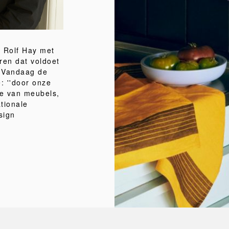
 Rolf Hay met
ren dat voldoet
. Vandaag de
e: ''door onze
ie van meubels,
tionale
sign