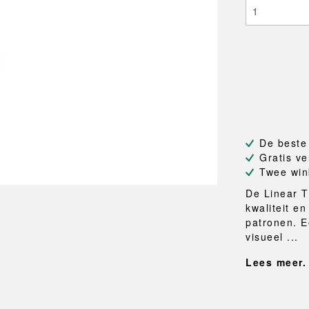
NEU
QUILT
BANKJES
SPIEGE
NEW ORDER
RESUL
TASSEN
BADKA
TE
OUTLINE
REBAR
Shoppers
Handdo
Toilettassen
Badjass
s
Canvas tassen
Badmat
Wasma
Douche
Badkam
De beste
RKET
Gratis ve
Twee win
De Linear 
kwaliteit e
patronen. E
visueel ...
Lees meer.