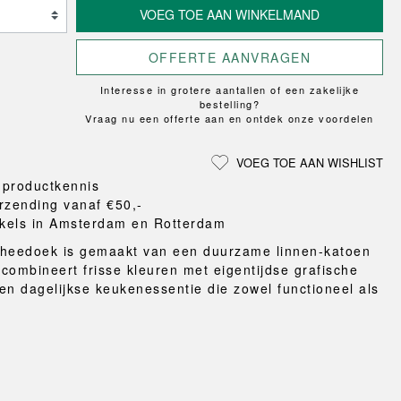
Loungewear
ON
UCHIWA
VOEG TOE AAN WINKELMAND
LS
VLOERBESCHERMING
T
WEEKDAY
MER
HONDEN
X-LINE
OFFERTE AANVRAGEN
eken
en en pantoffels
Interesse in grotere aantallen of een zakelijke
ten
bestelling?
Vraag nu een offerte aan en ontdek onze voordelen
nden
gordijnen
VOEG TOE AAN WISHLIST
eraccessoires
 productkennis
rzending vanaf €50,-
kels in Amsterdam en Rotterdam
Theedoek is gemaakt van een duurzame linnen-katoen
n combineert frisse kleuren met eigentijdse grafische
en dagelijkse keukenessentie die zowel functioneel als