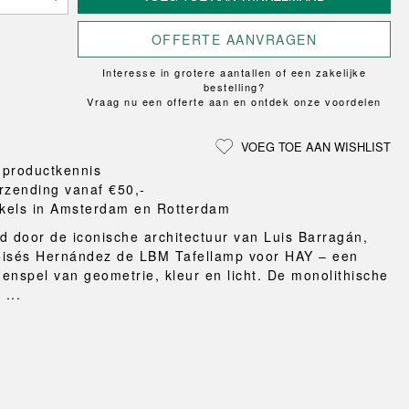
Loungewear
ON
TRAVERSE
LS
VLOERBESCHERMING
T
UCHIWA
MER
OFFERTE AANVRAGEN
HONDEN
WEEKDAY
eken
Interesse in grotere aantallen of een zakelijke
en en pantoffels
bestelling?
ten
Vraag nu een offerte aan en ontdek onze voordelen
nden
gordijnen
VOEG TOE AAN WISHLIST
eraccessoires
 productkennis
rzending vanaf €50,-
kels in Amsterdam en Rotterdam
d door de iconische architectuur van Luis Barragán,
oisés Hernández de LBM Tafellamp voor HAY – een
enspel van geometrie, kleur en licht. De monolithische
 ...