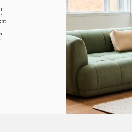
mp
ur
cht
n
e