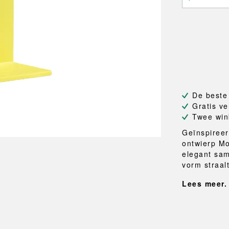
NEU
QUILT
BANKJES
SPIEGE
NEW ORDER
RESUL
TASSEN
BADKA
TE
OUTLINE
REBAR
Shoppers
Handdo
Toilettassen
Badjass
s
Canvas tassen
Badmat
Wasma
Douche
Badkam
De beste
Gratis ve
RKET
Twee win
Geïnspireer
ontwierp M
elegant sam
vorm straalt
Lees meer.