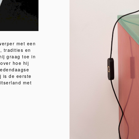
werper met een
, tradities en
hij graag toe in
over hoe hij
 hedendaagse
 is de eerste
itserland met