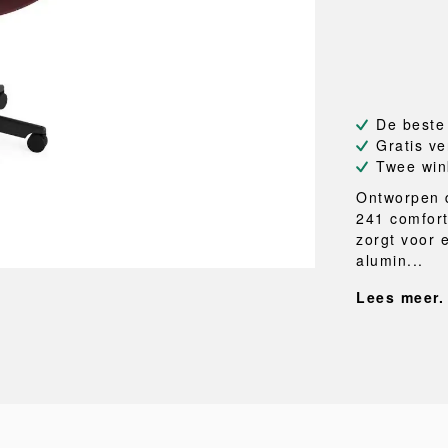
NEU
QUILT
BANKJES
SPIEGE
NEW ORDER
RESUL
TASSEN
BADKA
TE
OUTLINE
REBAR
Shoppers
Handdo
Toilettassen
Badjass
s
Canvas tassen
Badmat
De beste
Wasma
Gratis ve
Douche
Twee win
Badkam
Ontworpen d
241 comfort
RKET
zorgt voor e
alumin...
Lees meer.