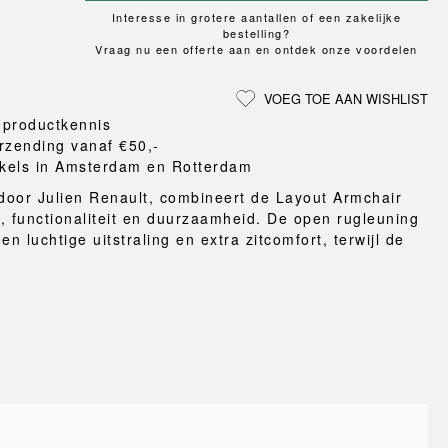
Loungewear
ON
UCHIWA
LS
Interesse in grotere aantallen of een zakelijke
VLOERBESCHERMING
T
WEEKDAY
bestelling?
MER
HONDEN
Vraag nu een offerte aan en ontdek onze voordelen
X-LINE
eken
en en pantoffels
VOEG TOE AAN WISHLIST
ten
 productkennis
nden
rzending vanaf €50,-
gordijnen
kels in Amsterdam en Rotterdam
eraccessoires
oor Julien Renault, combineert de Layout Armchair
, functionaliteit en duurzaamheid. De open rugleuning
en luchtige uitstraling en extra zitcomfort, terwijl de