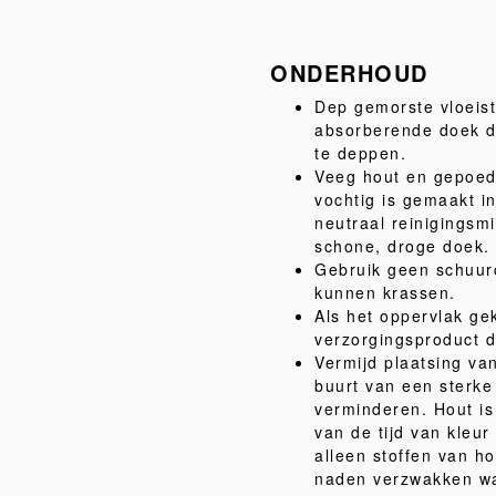
ONDERHOUD
Dep gemorste vloeist
absorberende doek do
te deppen.
Veeg hout en gepoed
vochtig is gemaakt i
neutraal reinigingsm
schone, droge doek.
Gebruik geen schuur
kunnen krassen.
Als het oppervlak gek
verzorgingsproduct da
Vermijd plaatsing van
buurt van een sterk
verminderen. Hout is 
van de tijd van kleu
alleen stoffen van ho
naden verzwakken wa