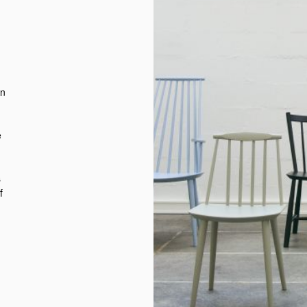
en
e
s
f