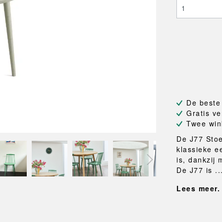
NEU
QUILT
BANKJES
SPIEGE
NEW ORDER
RESUL
TASSEN
BADKA
TE
OUTLINE
REBAR
Shoppers
Handdo
Toilettassen
Badjass
s
Canvas tassen
Badmat
Wasma
Douche
Badkam
De beste
RKET
Gratis ve
Twee win
De J77 Stoe
klassieke e
is, dankzij
De J77 is ..
Lees meer.