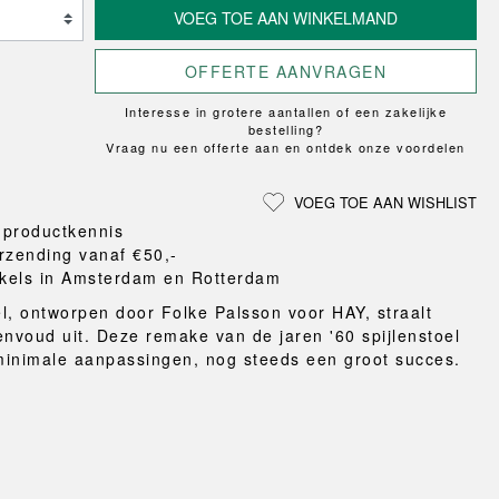
Loungewear
ON
TRAVERSE
VOEG TOE AAN WINKELMAND
LS
VLOERBESCHERMING
T
UCHIWA
MER
HONDEN
WEEKDAY
OFFERTE AANVRAGEN
eken
en en pantoffels
Interesse in grotere aantallen of een zakelijke
ten
bestelling?
Vraag nu een offerte aan en ontdek onze voordelen
nden
gordijnen
VOEG TOE AAN WISHLIST
eraccessoires
 productkennis
rzending vanaf €50,-
kels in Amsterdam en Rotterdam
l, ontworpen door Folke Palsson voor HAY, straalt
envoud uit. Deze remake van de jaren '60 spijlenstoel
 minimale aanpassingen, nog steeds een groot succes.
.