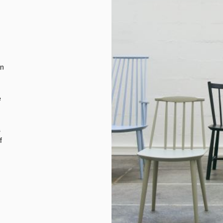
en
e
s
f