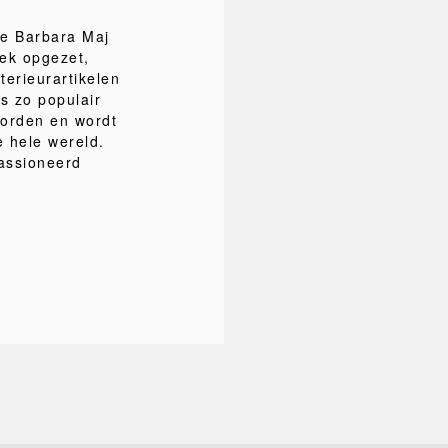
se Barbara Maj
ek opgezet,
erieurartikelen
s zo populair
worden en wordt
 hele wereld.
assioneerd