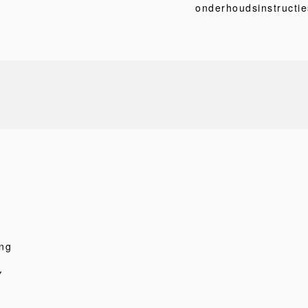
onderhoudsinstructie
ng
Y