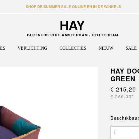
SHOP DE SUMMER SALE ONLINE EN IN DE WINKELS
PARTNERSTORE AMSTERDAM / ROTTERDAM
ES
VERLICHTING
COLLECTIES
NIEUW
SALE
HAY DO
GREEN
TAFELS
HAL
WANDLAMPEN
HEE
PLANK
REIZE
VLOER
PALIS
Eettafels
Kapstokken en
Kasten
Tassen
J-SERIES
€ 215,20
PERFO
kledinghangers
PLAFONDLAMPEN
Bijzettafels
Dressoi
Reisacc
LA PITTURA
PAO
€ 269,00*
Wandplanken
Hoge tafels
Wandpl
LAYOUT
PAPER
Opbergen
Bureaus
Stellin
LOOP STAND
PASSE
Bankjes
Salontafels
Kasten
MAGS
Beschikbaar
PASTIS
Deurmatten
Onderstellen
New Or
MATIN
PIER S
Spiegels
NELSON
PYRAM