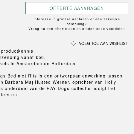
Loungewear
ON
TRAVERSE
LS
VLOERBESCHERMING
OFFERTE AANVRAGEN
T
UCHIWA
MER
HONDEN
WEEKDAY
eken
Interesse in grotere aantallen of een zakelijke
bestelling?
en en pantoffels
Vraag nu een offerte aan en ontdek onze voordelen
ten
nden
VOEG TOE AAN WISHLIST
gordijnen
 productkennis
eraccessoires
rzending vanaf €50,-
kels in Amsterdam en Rotterdam
gs Bed met Rits is een ontwerpsamenwerking tussen
n Barbara Maj Husted Werner, oprichter van Holly
Als onderdeel van de HAY Dogs-collectie nodigt het
ters en...