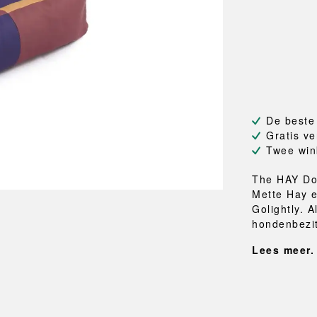
NEU
QUILT
BANKJES
SPIEGE
NEW ORDER
RESUL
TASSEN
BADKA
TE
OUTLINE
REBAR
Shoppers
Handdo
Toilettassen
Badjass
s
Canvas tassen
Badmat
Wasma
Douche
De beste
Badkam
Gratis ve
Twee win
RKET
The HAY Do
Mette Hay e
Golightly. 
hondenbezit
Lees meer.