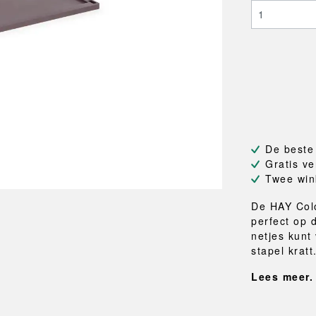
NEU
QUILT
BANKJES
SPIEGE
NEW ORDER
RESUL
TASSEN
BADKA
TE
OUTLINE
REBAR
Shoppers
Handdo
Toilettassen
Badjass
s
Canvas tassen
Badmat
Wasma
Douche
Badkam
De beste
RKET
Gratis ve
Twee win
De HAY Colo
perfect op 
netjes kunt
stapel kratt.
Lees meer.