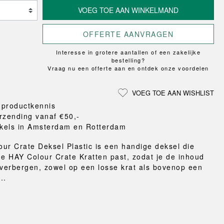
Loungewear
ON
TRAVERSE
LS
VLOERBESCHERMING
VOEG TOE AAN WINKELMAND
T
UCHIWA
MER
HONDEN
WEEKDAY
eken
OFFERTE AANVRAGEN
en en pantoffels
Interesse in grotere aantallen of een zakelijke
ten
bestelling?
nden
Vraag nu een offerte aan en ontdek onze voordelen
gordijnen
eraccessoires
VOEG TOE AAN WISHLIST
 productkennis
rzending vanaf €50,-
kels in Amsterdam en Rotterdam
ur Crate Deksel Plastic is een handige deksel die
de HAY Colour Crate Kratten past, zodat je de inhoud
 verbergen, zowel op een losse krat als bovenop een
..