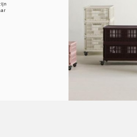
ijn
aar