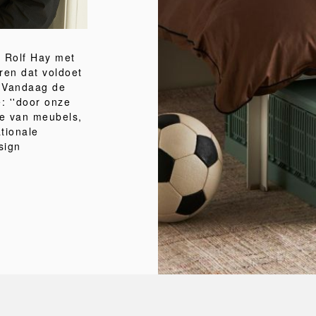
 Rolf Hay met
ren dat voldoet
. Vandaag de
e: ''door onze
ie van meubels,
tionale
sign