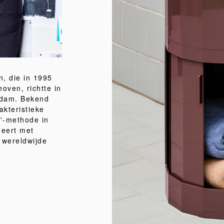
, die in 1995
ven, richtte in
rdam. Bekend
akteristieke
r'-methode in
ineert met
e wereldwijde