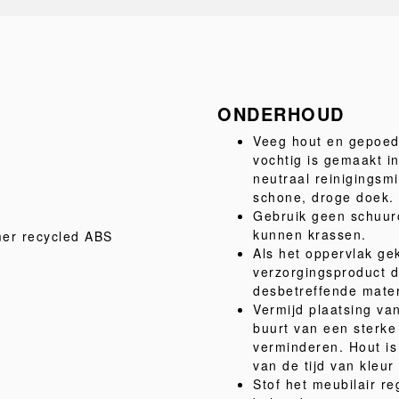
ONDERHOUD
Veeg hout en gepoed
vochtig is gemaakt i
neutraal reinigingsm
schone, droge doek.
Gebruik geen schuur
kunnen krassen.
mer recycled ABS
Als het oppervlak gek
verzorgingsproduct da
desbetreffende mater
Vermijd plaatsing van
buurt van een sterk
verminderen. Hout is 
van de tijd van kleu
Stof het meubilair re