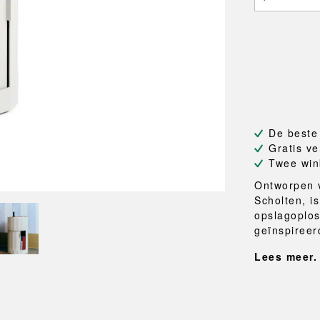
NEU
QUILT
BANKJES
SPIEGE
NEW ORDER
RESUL
TASSEN
BADKA
TE
OUTLINE
REBAR
Shoppers
Handdo
Toilettassen
Badjass
s
Canvas tassen
Badmat
Wasma
Douche
Badkam
De beste
Gratis ve
RKET
Twee win
Ontworpen 
Scholten, i
opslagoplos
geïnspireer
Lees meer.