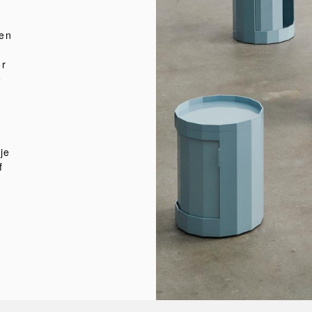
ven
or
e
je
f