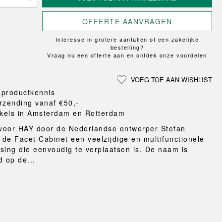
Loungewear
ON
TRAVERSE
LS
VLOERBESCHERMING
T
UCHIWA
MER
OFFERTE AANVRAGEN
HONDEN
WEEKDAY
eken
Interesse in grotere aantallen of een zakelijke
en en pantoffels
bestelling?
ten
Vraag nu een offerte aan en ontdek onze voordelen
nden
gordijnen
VOEG TOE AAN WISHLIST
eraccessoires
 productkennis
rzending vanaf €50,-
kels in Amsterdam en Rotterdam
voor HAY door de Nederlandse ontwerper Stefan
s de Facet Cabinet een veelzijdige en multifunctionele
sing die eenvoudig te verplaatsen is. De naam is
d op de...