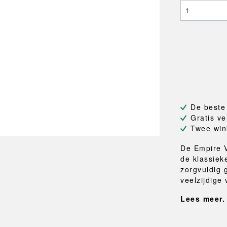
NEU
QUILT
BANKJES
SPIEGE
NEW ORDER
RESUL
TASSEN
BADKA
TE
OUTLINE
REBAR
Shoppers
Handdo
Toilettassen
Badjass
s
Canvas tassen
Badmat
Wasma
Douche
Badkam
De beste
RKET
Gratis ve
Twee win
De Empire V
de klassiek
zorgvuldig 
veelzijdige 
Lees meer.