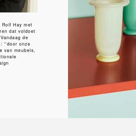
 Rolf Hay met
ren dat voldoet
. Vandaag de
e: ''door onze
ie van meubels,
tionale
sign