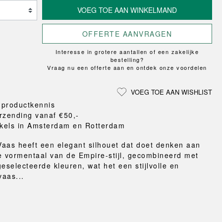
Loungewear
ON
TRAVERSE
LS
VLOERBESCHERMING
VOEG TOE AAN WINKELMAND
T
UCHIWA
MER
HONDEN
WEEKDAY
eken
OFFERTE AANVRAGEN
en en pantoffels
Interesse in grotere aantallen of een zakelijke
ten
bestelling?
nden
Vraag nu een offerte aan en ontdek onze voordelen
gordijnen
eraccessoires
VOEG TOE AAN WISHLIST
 productkennis
rzending vanaf €50,-
kels in Amsterdam en Rotterdam
aas heeft een elegant silhouet dat doet denken aan
e vormentaal van de Empire-stijl, gecombineerd met
geselecteerde kleuren, wat het een stijlvolle en
vaas...