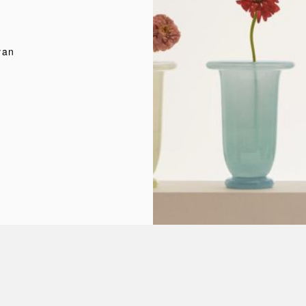
d
van