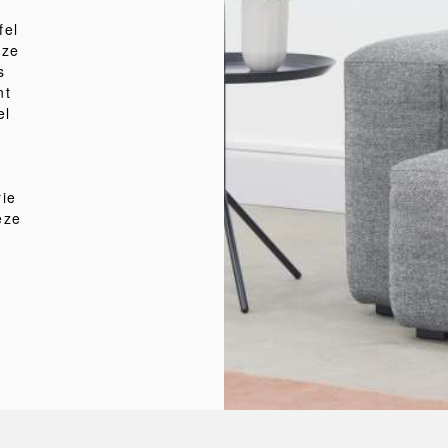
fel
eze
s
nt
el
rie
eze