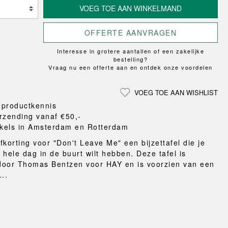
Loungewear
ON
TRAVERSE
VOEG TOE AAN WINKELMAND
LS
VLOERBESCHERMING
T
UCHIWA
MER
HONDEN
WEEKDAY
OFFERTE AANVRAGEN
eken
en en pantoffels
Interesse in grotere aantallen of een zakelijke
ten
bestelling?
Vraag nu een offerte aan en ontdek onze voordelen
nden
gordijnen
VOEG TOE AAN WISHLIST
eraccessoires
 productkennis
rzending vanaf €50,-
kels in Amsterdam en Rotterdam
fkorting voor "Don't Leave Me" een bijzettafel die je
e hele dag in de buurt wilt hebben. Deze tafel is
door Thomas Bentzen voor HAY en is voorzien van een
..