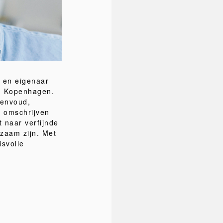
 en eigenaar
in Kopenhagen.
eenvoud,
em omschrijven
t naar verfijnde
rzaam zijn. Met
isvolle