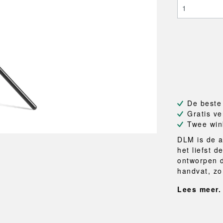
NEU
QUILT
BANKJES
SPIEGE
NEW ORDER
RESUL
TASSEN
BADKA
TE
OUTLINE
REBAR
Shoppers
Handdo
Toilettassen
Badjass
s
Canvas tassen
Badmat
Wasma
Douche
Badkam
De beste
RKET
Gratis ve
Twee win
DLM is de a
het liefst d
ontworpen 
handvat, zo.
Lees meer.