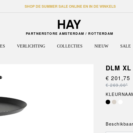
SHOP DE SUMMER SALE ONLINE EN IN DE WINKELS
PARTNERSTORE AMSTERDAM / ROTTERDAM
ES
VERLICHTING
COLLECTIES
NIEUW
SALE
DLM XL
€ 201,75
TAFELS
HAL
WANDLAMPEN
HEE
PLANK
REIZE
VLOER
PALIS
Eettafels
Kapstokken en
Kasten
Tassen
J-SERIES
PERFO
€ 269,00*
kledinghangers
PLAFONDLAMPEN
Bijzettafels
Dressoi
Reisacc
LA PITTURA
PAO
KLEURNAAM
Wandplanken
Hoge tafels
Wandpl
LAYOUT
PAPER
Opbergen
Bureaus
Stellin
LOOP STAND
PASSE
Bankjes
Salontafels
Kasten
MAGS
PASTIS
Deurmatten
Onderstellen
New Or
MATIN
PIER S
Beschikbaar
Spiegels
NELSON
PYRAM