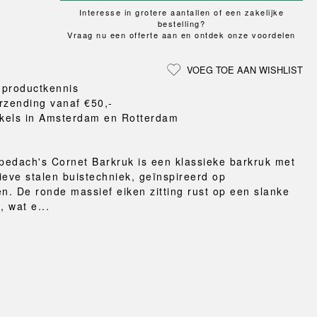
Loungewear
ON
TRAVERSE
LS
Interesse in grotere aantallen of een zakelijke
VLOERBESCHERMING
T
UCHIWA
bestelling?
MER
HONDEN
Vraag nu een offerte aan en ontdek onze voordelen
WEEKDAY
eken
en en pantoffels
VOEG TOE AAN WISHLIST
ten
 productkennis
nden
rzending vanaf €50,-
gordijnen
kels in Amsterdam en Rotterdam
eraccessoires
edach's Cornet Barkruk is een klassieke barkruk met
ieve stalen buistechniek, geïnspireerd op
en. De ronde massief eiken zitting rust op een slanke
, wat e...