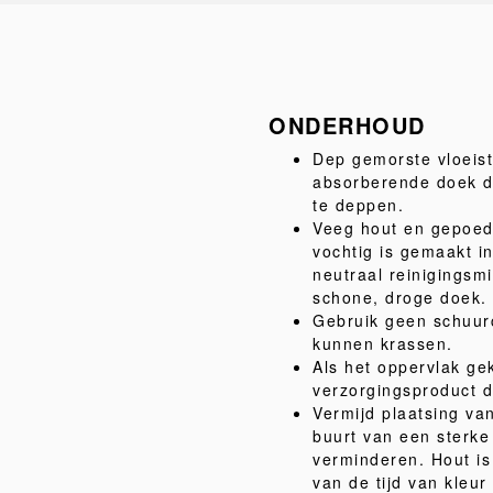
ONDERHOUD
Dep gemorste vloeist
absorberende doek do
te deppen.
Veeg hout en gepoed
vochtig is gemaakt i
neutraal reinigingsm
schone, droge doek.
Gebruik geen schuur
kunnen krassen.
Als het oppervlak gek
verzorgingsproduct da
Vermijd plaatsing van
buurt van een sterk
verminderen. Hout is 
van de tijd van kleu