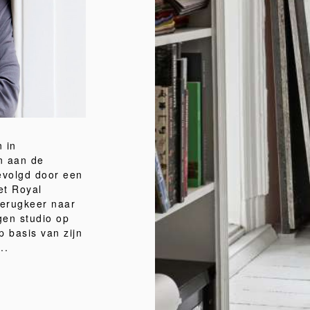
 in
n aan de
evolgd door een
et Royal
terugkeer naar
gen studio op
 basis van zijn
..