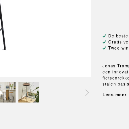
NEU
QUILT
BANKJES
SPIEGE
NEW ORDER
RESUL
TASSEN
BADKA
TE
OUTLINE
REBAR
Shoppers
Handdo
Toilettassen
Badjass
s
Canvas tassen
Badmat
De beste
Wasma
Gratis ve
Douche
Twee win
Badkam
RKET
Jonas Tramp
een innovat
fietsenrekk
stalen basis
Lees meer.