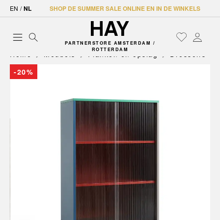
EN
/
NL
SHOP DE SUMMER SALE ONLINE EN IN DE WINKELS
PARTNERSTORE AMSTERDAM /
ROTTERDAM
Home
Meubels
Planken en opslag
Dressoirs
-20%