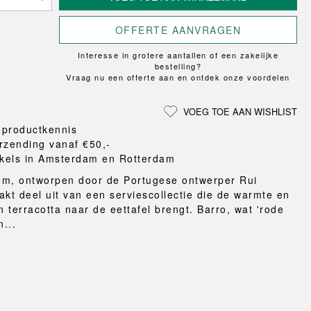
Loungewear
ON
TRAVERSE
LS
VLOERBESCHERMING
T
UCHIWA
MER
OFFERTE AANVRAGEN
HONDEN
WEEKDAY
eken
Interesse in grotere aantallen of een zakelijke
en en pantoffels
bestelling?
ten
Vraag nu een offerte aan en ontdek onze voordelen
nden
gordijnen
VOEG TOE AAN WISHLIST
eraccessoires
 productkennis
rzending vanaf €50,-
kels in Amsterdam en Rotterdam
om, ontworpen door de Portugese ontwerper Rui
akt deel uit van een serviescollectie die de warmte en
 terracotta naar de eettafel brengt. Barro, wat 'rode
n...