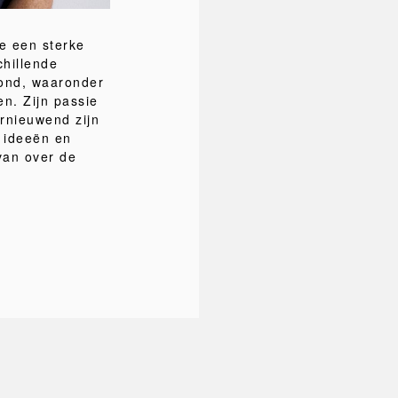
e een sterke
chillende
oond, waaronder
n. Zijn passie
ernieuwend zijn
e ideeën en
van over de