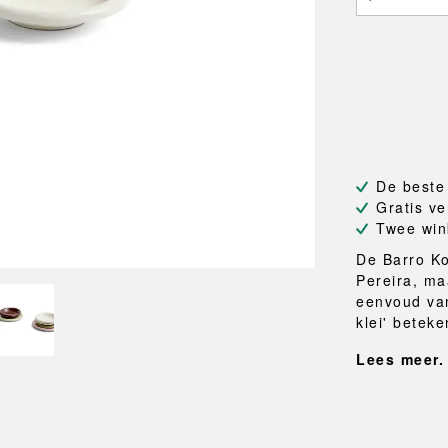
NEU
QUILT
BANKJES
SPIEGE
NEW ORDER
RESUL
TASSEN
BADKA
TE
OUTLINE
REBAR
Shoppers
Handdo
Toilettassen
Badjass
s
Canvas tassen
Badmat
Wasma
Douche
Badkam
De beste
Gratis ve
RKET
Twee win
De Barro K
Pereira, ma
eenvoud van
klei' beteke
Lees meer.