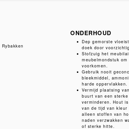
ONDERHOUD
Dep gemorste vloeist
l Rybakken
doek door voorzichti
Stofzuig het meubila
meubelmondstuk om st
voorkomen.
Gebruik nooit geconc
bleekmiddel, ammoni
harde oppervlakken.
Vermijd plaatsing van
buurt van een sterk
verminderen. Hout is 
van de tijd van kleu
alleen stoffen van ho
naden verzwakken wa
of sterke hitte.