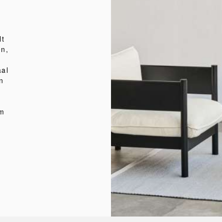
lt
en,
e
aal
n
em