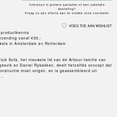
Loungewear
ON
TRAVERSE
LS
Interesse in grotere aantallen of een zakelijke
VLOERBESCHERMING
T
UCHIWA
bestelling?
MER
HONDEN
Vraag nu een offerte aan en ontdek onze voordelen
WEEKDAY
eken
en en pantoffels
VOEG TOE AAN WISHLIST
ten
 productkennis
nden
rzending vanaf €50,-
gordijnen
kels in Amsterdam en Rotterdam
eraccessoires
lub Sofa, het nieuwste lid van de Arbour-familie van
esvik en Daniel Rybakken, deelt hetzelfde concept dat
onstructie moet volgen, en is geassembleerd uit
...