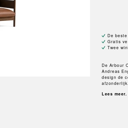
NEU
QUILT
BANKJES
SPIEGE
NEW ORDER
RESUL
TASSEN
BADKA
TE
OUTLINE
REBAR
Shoppers
Handdo
Toilettassen
Badjass
s
Canvas tassen
Badmat
De beste
Wasma
Gratis ve
Douche
Twee win
Badkam
RKET
De Arbour C
Andreas Eng
design de c
afzonderlijk
Lees meer.