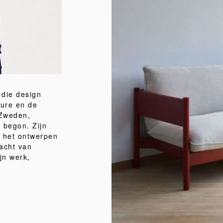
 die design
ture en de
 Zweden,
k begon. Zijn
ij het ontwerpen
racht van
ijn werk,