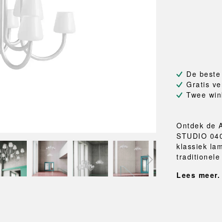
NEU
QUILT
BANKJES
SPIEGE
NEW ORDER
RESUL
TASSEN
BADKA
TE
OUTLINE
REBAR
Shoppers
Handdo
Toilettassen
Badjass
s
Canvas tassen
Badmat
Wasma
De beste
Douche
Gratis ve
Badkam
Twee win
RKET
Ontdek de A
STUDIO 0405
klassiek la
traditionele
Lees meer.