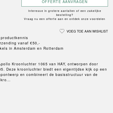
Loungewear
ON
TRAVERSE
OFFERTE AANVRAGEN
LS
VLOERBESCHERMING
T
UCHIWA
MER
HONDEN
Interesse in grotere aantallen of een zakelijke
WEEKDAY
bestelling?
eken
Vraag nu een offerte aan en ontdek onze voordelen
en en pantoffels
ten
VOEG TOE AAN WISHLIST
nden
 productkennis
gordijnen
rzending vanaf €50,-
eraccessoires
kels in Amsterdam en Rotterdam
pollo Kroonluchter 1065 van HAY, ontworpen door
. Deze kroonluchter biedt een eigentijdse kijk op een
mpontwerp en combineert de basisstructuur van de
 kro...