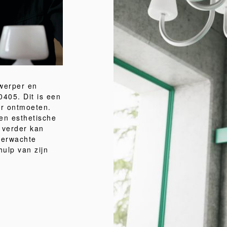
werper en
405. Dit is een
ar ontmoeten.
 en esthetische
 verder kan
nverwachte
ulp van zijn