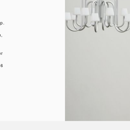
rp.
n,
er
 6