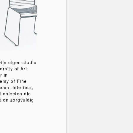
ijn eigen studio
rsity of Art
r in
emy of Fine
len, interieur,
t objecten die
k en zorgvuldig