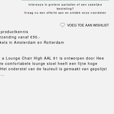
Loungewear
ON
TRAVERSE
LS
Interesse in grotere aantallen of een zakelijke
VLOERBESCHERMING
T
UCHIWA
bestelling?
MER
HONDEN
Vraag nu een offerte aan en ontdek onze voordelen
WEEKDAY
eken
en en pantoffels
VOEG TOE AAN WISHLIST
ten
 productkennis
nden
rzending vanaf €50,-
gordijnen
kels in Amsterdam en Rotterdam
eraccessoires
 a Lounge Chair High AAL 91 is ontworpen door Hee
ze comfortabele lounge stoel heeft een fijne hoge
 Het onderstel van de fauteuil is gemaakt van gepolijst
...