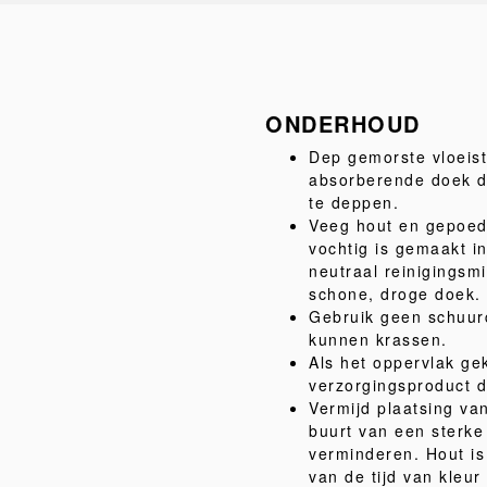
ONDERHOUD
Dep gemorste vloeist
absorberende doek do
te deppen.
Veeg hout en gepoed
vochtig is gemaakt i
neutraal reinigingsm
schone, droge doek.
Gebruik geen schuur
kunnen krassen.
Als het oppervlak gek
verzorgingsproduct da
Vermijd plaatsing van
buurt van een sterk
verminderen. Hout is 
van de tijd van kleu