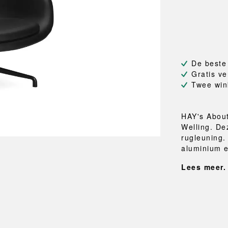
NEU
QUILT
BANKJES
SPIEGE
NEW ORDER
RESUL
TASSEN
BADKA
TE
OUTLINE
REBAR
Shoppers
Handdo
Toilettassen
Badjass
s
Canvas tassen
Badmat
De beste
Wasma
Gratis ve
Douche
Twee win
Badkam
RKET
HAY's About
Welling. De
rugleuning.
aluminium e
Lees meer.